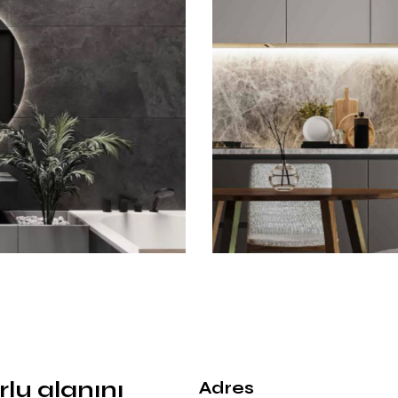
Mutfak
lu alanını
Adres