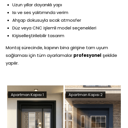
Uzun yıllar dayanıklı yapı
Isı ve ses yalıtımında verim
Ahşap dokusuyla sıcak atmosfer
Düz veya CNC işlemli model seçenekleri
Kişiselleştirilebilir tasarım
Montaj sürecinde, kapının bina girişine tam uyum
sağlaması için tüm ayarlamalar
profesyonel
şekilde
yapılır.
sı 1
Apartman Kapısı 2
Apartman Kapısı 3