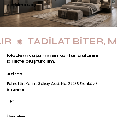
İletişime Geç
TADILAT BITER, M
Modern yaşamın en konforlu alanını
birlikte
oluşturalım.
Adres
Fahrettin Kerim Gökay Cad. No: 272/B Erenköy /
İSTANBUL
İletişim