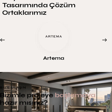
Tasarımında Çözüm
Ortaklarımız
Artema
BIZE ULAŞIN
Bizimle projeye
başlamaya
hazır mısınız?