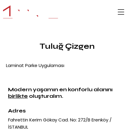
Tuluğ Çizgen
Laminat Parke Uygulaması
BITER, MEMNUNIYET K
Modern yaşamın en konforlu alanını
birlikte
oluşturalım.
Adres
Fahrettin Kerim Gökay Cad. No: 272/B Erenköy /
İSTANBUL